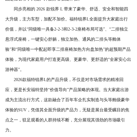
同步亮相的 2026 款锐界 L 带来了豪华、舒适、安全和智能四
大升级，主力车型，加配不加价。福特锐界L全面提升大家庭出行
价值，并以“同级唯一具备2-2-3和2-3-2座椅布局可选”、“二排独立
悬浮式座椅，一键安心舒躺，独立加热、通风的二排头等舱体
验”和“同级唯一中配起即享二排座椅加热方向盘加热”的超预期产品
体验，为现代家庭用户打造更高级、更豪华、更舒适的“全家安心出
游神器”。
2026款福特锐界L的产品升级，不仅是对市场需求的精准回
应，更是长安福特坚持“价值导向”产品策略的体现。当大家庭出游
成为主流出行方式，这款融合了百年车企扎实制造与头等舱级豪华
体验的SUV，凭借其全面升级的产品力，无疑是展台最受瞩目的焦
点之一，驻足观看的人群持续不断，充分展现其强劲的市场吸引
力。