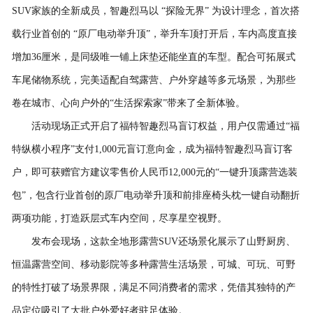
SUV家族的全新成员，智趣烈马以 “探险无界” 为设计理念，首次搭
载行业首创的 “原厂电动举升顶”，举升车顶打开后，车内高度直接
增加36厘米，是同级唯一铺上床垫还能坐直的车型。配合可拓展式
车尾储物系统，完美适配自驾露营、户外穿越等多元场景，为那些
卷在城市、心向户外的“生活探索家”带来了全新体验。
活动现场正式开启了福特智趣烈马盲订权益，用户仅需通过“福
特纵横小程序”支付1,000元盲订意向金，成为福特智趣烈马盲订客
户，即可获赠官方建议零售价人民币12,000元的“一键升顶露营选装
包”，包含行业首创的原厂电动举升顶和前排座椅头枕一键自动翻折
两项功能，打造跃层式车内空间，尽享星空视野。
发布会现场，这款全地形露营SUV还场景化展示了山野厨房、
恒温露营空间、移动影院等多种露营生活场景，可城、可玩、可野
的特性打破了场景界限，满足不同消费者的需求，凭借其独特的产
品定位吸引了大批户外爱好者驻足体验。